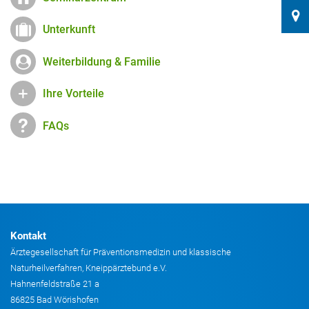
Unterkunft
Weiterbildung & Familie
Ihre Vorteile
FAQs
Kontakt
Ärztegesellschaft für Präventionsmedizin und klassische
Naturheilverfahren, Kneippärztebund e.V.
Hahnenfeldstraße 21 a
86825 Bad Wörishofen