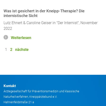
Was ist gesichert in der Kneipp-Therapie? Die
internistische Sicht
Lutz Ehnert & Caroline Geiser in "Der Internist", November
2022
Weiterlesen
1
2
nächste
Kontakt
Ärztegesellschaft für Präventionsmedizin und klassische
Naturheilverfahren, Kneippärztebund e.V.
Hahnenfeldstraße 21 a