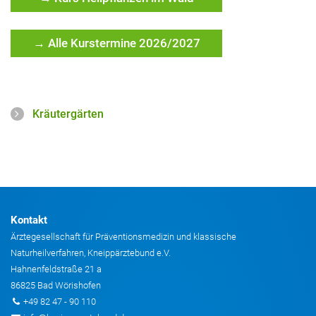
→ Alle Kurstermine 2026/2027
Kräutergärten
Kontakt
Ärztegesellschaft für Präventionsmedizin und klassische
Naturheilverfahren, Kneippärztebund e.V.
Hahnenfeldstraße 21 a
86825 Bad Wörishofen
+49 82 47 - 90 110