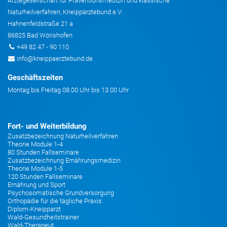
Ärztegesellschaft für Präventionsmedizin und klassische
Naturheilverfahren, Kneippärztebund e.V.
Hahnenfeldstraße 21 a
86825 Bad Wörishofen
+49 82 47 - 90 110
info@kneippaerztebund.de
Geschäftszeiten
Montag bis Freitag 08.00 Uhr bis 13.00 Uhr
Fort- und Weiterbildung
Zusatzbezeichnung Naturheilverfahren
Theorie Module 1-4
80 Stunden Fallseminare
Zusatzbezeichnung Ernährungsmedizin
Theorie Module 1-5
120 Stunden Fallseminare
Ernährung und Sport
Psychosomatische Grundversorgung
Orthopädie für die tägliche Praxis
Diplom-Kneipparzt
Wald-Gesundheitstrainer
Wald-Therapeut