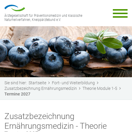
Ärztegesellschaft für Präventionsmedizin und klassische
Naturheilverfahren, Kneippärztebund e.V.
Sie sind hier:
Startseite
Fort- und Weiterbildung
Zusatzbezeichnung Ernährungsmedizin
Theorie Module 1-5
Termine 2027
Zusatzbezeichnung
Ernährungsmedizin - Theorie