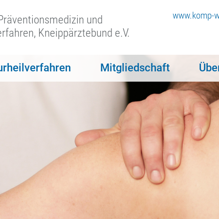
www.komp-wa
 Präventionsmedizin und
erfahren, Kneippärztebund e.V.
urheilverfahren
Mitgliedschaft
Übe