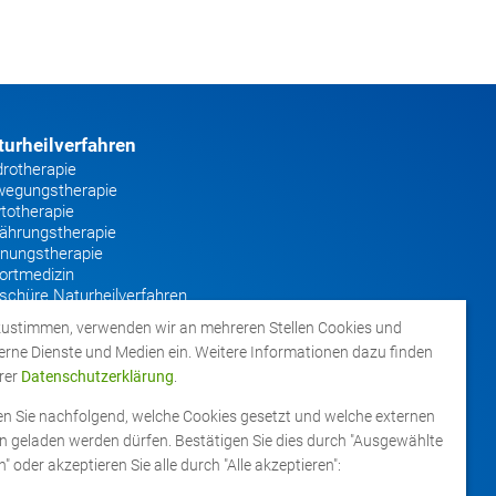
turheilverfahren
rotherapie
egungstherapie
totherapie
ährungstherapie
nungstherapie
ortmedizin
schüre Naturheilverfahren
ustimmen, verwenden wir an mehreren Stellen Cookies und
erne Dienste und Medien ein. Weitere Informationen dazu finden
erer
Datenschutzerklärung
.
en Sie nachfolgend, welche Cookies gesetzt und welche externen
 geladen werden dürfen. Bestätigen Sie dies durch "Ausgewählte
" oder akzeptieren Sie alle durch "Alle akzeptieren":