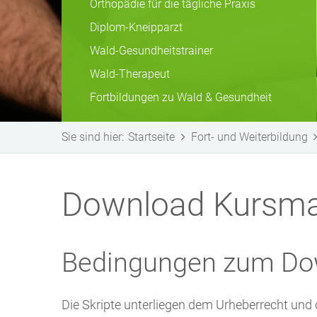
Orthopädie für die tägliche Praxis
Diplom-Kneipparzt
Wald-Gesundheitstrainer
Wald-Therapeut
Fortbildungen zu Wald & Gesundheit
Sie sind hier:
Startseite
Fort- und Weiterbildung
Download Kursmat
Bedingungen zum Do
Die Skripte unterliegen dem Urheberrecht und dü