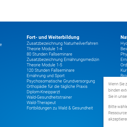
Fort- und Weiterbildung
Na
Zusatzbezeichnung Naturheilverfahren
Hyd
he
Theorie Module 1-4
Bew
80 Stunden Fallseminare
Phy
Zusatzbezeichnung Ernährungsmedizin
Ern
Theorie Module 1-5
Ord
120 Stunden Fallseminare
Kur
Ernährung und Sport
Bro
Psychosomatische Grundversorgung
Wenn Sie z
Orthopädie für die tägliche Praxis
binden ext
Diplom-Kneipparzt
Sie in uns
Wald-Gesundheitstrainer
Wald-Therapeut
Bitte wähl
Fortbildungen zu Wald & Gesundheit
Ressourcen
akzeptieren