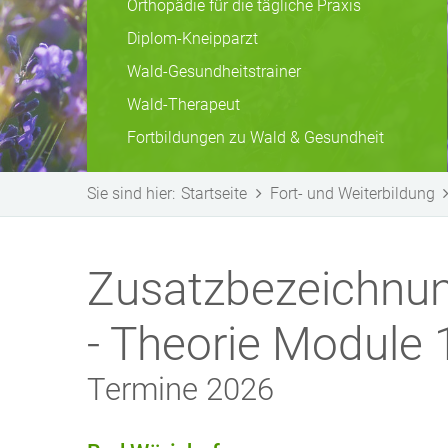
Orthopädie für die tägliche Praxis
Diplom-Kneipparzt
Wald-Gesundheitstrainer
Wald-Therapeut
Fortbildungen zu Wald & Gesundheit
Sie sind hier:
Startseite
Fort- und Weiterbildung
Zusatzbezeichnun
- Theorie Module 
Termine 2026