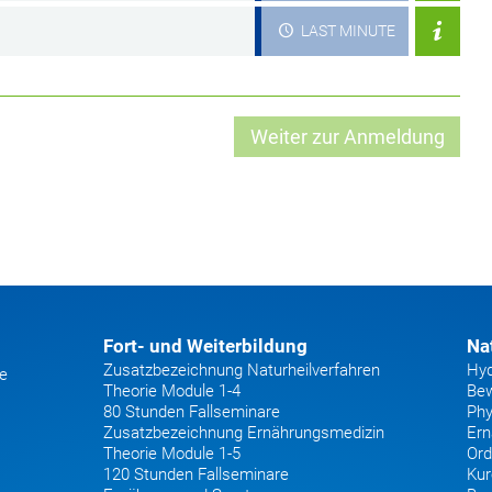
LAST MINUTE
Fort- und Weiterbildung
Na
Zusatzbezeichnung Naturheilverfahren
Hyd
he
Theorie Module 1-4
Bew
80 Stunden Fallseminare
Phy
Zusatzbezeichnung Ernährungsmedizin
Ern
Theorie Module 1-5
Ord
120 Stunden Fallseminare
Kur