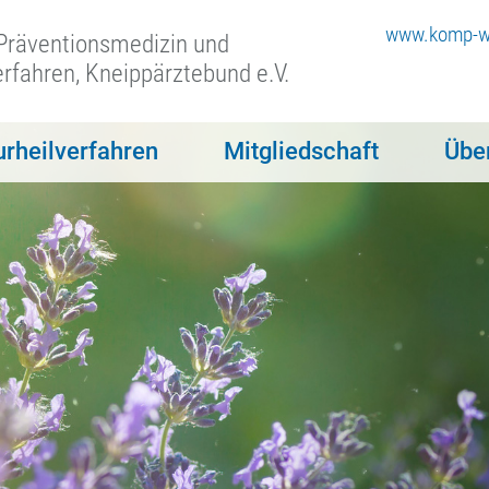
www.komp-wa
 Präventionsmedizin und
erfahren, Kneippärztebund e.V.
urheilverfahren
Mitgliedschaft
Übe