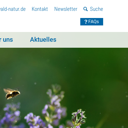
ld-natur.de
Kontakt
Newsletter
Suche
FAQs
r uns
Aktuelles