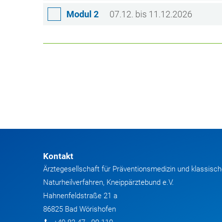
Modul 2
07.12. bis 11.12.2026
Kontakt
Ärztegesellschaft für Präventionsmedizin und klassisc
Naturheilverfahren, Kneippärztebund e.V.
Hahnenfeldstraße 21 a
86825 Bad Wörishofen