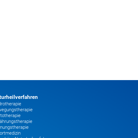
turheilverfahren
rotherapie
egungstherapie
totherapie
ährungstherapie
nungstherapie
ortmedizin