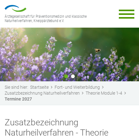
Ärztegesellschaft für Präventionsmedizin und klassische
Naturheilverfahren, Kneippärztebund e.V.
Sie sind hier:
Startseite
Fort- und Weiterbildung
Zusatzbezeichnung Naturheilverfahren
Theorie Module 1-4
Termine 2027
Zusatzbezeichnung
Naturheilverfahren - Theorie