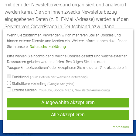
mit dem der Newsletterversand organisiert und analysiert
werden kann. Die von Ihnen zwecks Newsletterbezug
eingegebenen Daten (z. B. E-Mail-Adresse) werden auf den
Servern von CleverReach in Deutschland bzw. Irland
gespeichert.
Wenn Sie zustimmen, verwenden wir an mehreren Stellen Cookies und
binden externe Dienste und Medien ein. Weitere Informationen dazu finden
Unsere mit CleverReach versandten Newsletter ermöglichen
Sie in unserer
Datenschutzerklärung
.
uns die Analyse des Verhaltens der Newsletterempfänger.
Bitte wählen Sie nachfolgend, welche Cookies gesetzt und welche externen
Hierbei kann u. a. analysiert werden, wie viele Empfänger
Ressourcen geladen werden dürfen. Bestätigen Sie dies durch
die Newsletternachricht geöffnet haben und wie oft welcher
"Ausgewählte akzeptieren" oder akzeptieren Sie alle durch "Alle akzeptieren":
Link im Newsletter angeklickt wurde. Mit Hilfe des
Funktional
(Zum Betrieb der Webseite notwendig)
sogenannten Conversion-Trackings kann außerdem
Statistiken/Marketing
(Google Analytics)
analysiert werden, ob nach Anklicken des Links im
Externe Medien
(YouTube, Google Maps, Newsletter-Anmeldung)
Newsletter eine vorab definierte Aktion (z. B. Kauf eines
Ausgewählte akzeptieren
Produkts auf dieser Website) erfolgt ist. Weitere
Informationen zur Datenanalyse durch CleverReach-
Alle akzeptieren
Newsletter erhalten Sie unter:
https://www.cleverreach.com/de/funktionen/reporting-
Impressum
Alle Kurse auf einen Blick:
Kurskalender
und-tracking/
.